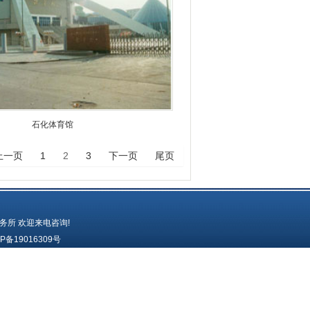
石化体育馆
上一页
1
2
3
下一页
尾页
务所
欢迎来电咨询!
P备19016309号