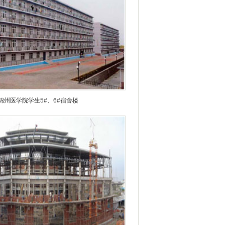
锦州医学院学生5#、6#宿舍楼